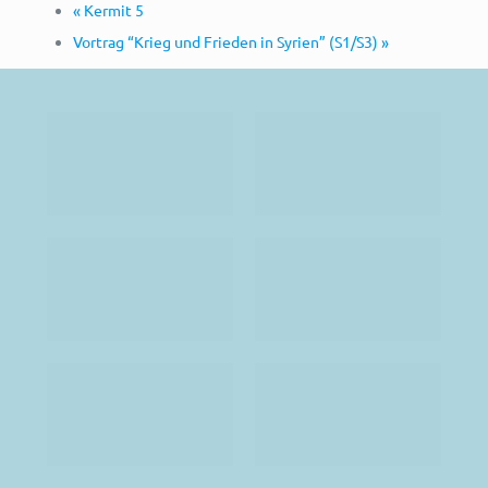
«
Kermit 5
Vortrag “Krieg und Frieden in Syrien” (S1/S3)
»