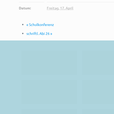
Datum:
Freitag, 17. April
«
Schulkonferenz
schriftl. Abi 26
»