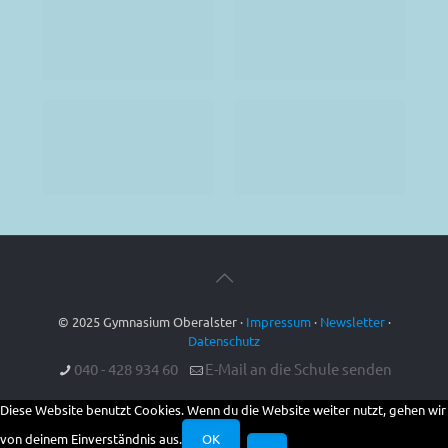
© 2025 Gymnasium Oberalster ·
Impressum
·
Newsletter
·
Datenschutz
040 - 428 934 60
E-Mail an die Schule senden
Diese Website benutzt Cookies. Wenn du die Website weiter nutzt, gehen wir
von deinem Einverständnis aus.
OK