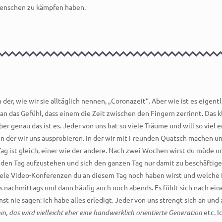
Menschen zu kämpfen haben.
 der, wie wir sie alltäglich nennen, „Coronazeit“. Aber wie ist es eigent
an das Gefühl, dass einem die Zeit zwischen den Fingern zerrinnt. Das k
 genau das ist es. Jeder von uns hat so viele Träume und will so viel err
in der wir uns ausprobieren. In der wir mit Freunden Quatsch machen un
 Tag ist gleich, einer wie der andere. Nach zwei Wochen wirst du müde 
 jeden Tag aufzustehen und sich den ganzen Tag nur damit zu beschäftige
ele Video-Konferenzen du an diesem Tag noch haben wirst und welche 
 nachmittags und dann häufig auch noch abends. Es fühlt sich nach einer
nst nie sagen: Ich habe alles erledigt. Jeder von uns strengt sich an 
, das wird vielleicht eher eine handwerklich orientierte Generation
etc. I