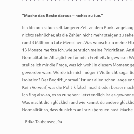
“Mache das Beste daraus – nichts zu tun.”
Ich bin nun schon seit längerer Zeit an dem Punkt angelangt
nichts sehnlicher, als die Zahlen nicht mehr steigen zu seh
rund 3 Millionen tote Menschen. Was wünschten meine Elter
13 Monate merkte ich, wie sehr sich meine Prioritäten, An
Normalität im Alltäglichen für mich Freiheit. In gewisser
stellte ich mir die Frage, was ich wohl in diesem Moment g
geworden wäre. Würde ich mich mögen? Vielleicht sogar liebe
Isolation? Der Begriff „normal“ ist uns allen schon lange e
Kein Vorwurf, was die Politik falsch macht oder besser machen
Ich fing also an, es so zu sehen: Letztendlich ist es gewon
Was macht dich glücklich und wie kannst du andere glücklic
Normalität so, dass du nichts an ihr zu bereuen hast. Mache 
– Erika Taubensee, 9a