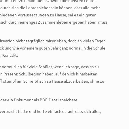
ch vermittelt zu bekommen. Obwohl die meisten Lehrer
urch sich die Lehrer sicher sein können, dass alle mehr
hiedenen Voraussetzungen zu Hause, sei es ein guter
e sich durch ein enges Zusammenleben ergeben haben, muss
Situation nicht tagtäglich miterleben, doch an vielen Tagen
ck und wie vor einem guten Jahr ganz normal in die Schule
m Kontakt.
vermutlich für viele Schüler, wenn ich sage, dass es zu
den Präsenz-Schulbeginn haben, auf den ich hinarbeiten
off stumpf am Schreibtisch zu Hause abzuarbeiten, ohne zu
n oder ein Dokument als PDF-Datei speichere.
bracht hätte und hoffe einfach darauf, dass sich alles,