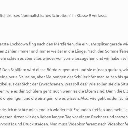
tkurses “Journalistisches Schreiben” in Klasse 9 verfasst.
erste Lockdown fing nach den Märzferien, die ein Jahr später gerade wi
den Zahlen immer und immer weiter in die Länge. Nach den Sommerferien
ahr schien es aber alles wieder von vorne loszugehen und wir haben se
? Den Schülern wird diese Bürde zugemutet und sie müssen gucken, wi
üler eine neue Situation, aber Meinungen der Schüler hört man selten bis
ikel aus der Sicht der Erwachsenen. Was soll das? Wie sollen sie die Si
sen, wie es den Schülern geht, auch wenn es die Eltern sind. Denn die E
 diejenigen und die einzigen, die es wissen. Also, wie geht es den Schü
Ende. Ich möchte mich endlich wieder mit Freunden treffen und mein L
essen sitzen wir den lieben langen Tag vor einem Rechner und starren 
Nervosität und Druck steigen. Man muss Videokonferenz nach Videokonf