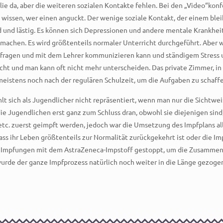
ilie da, aber die weiteren sozialen Kontakte fehlen. Bei den „Video“kon
u wissen, wer einen anguckt. Der wenige soziale Kontakt, der einem blei
und lästig. Es können sich Depressionen und andere mentale Krankhei
machen. Es wird größtenteils normaler Unterricht durchgeführt. Aber w
chfragen und mit dem Lehrer kommunizieren kann und ständigem Stress 
ht und man kann oft nicht mehr unterscheiden. Das private Zimmer, in
istens noch nach der regulären Schulzeit, um die Aufgaben zu schaffe
hlt sich als Jugendlicher nicht repräsentiert, wenn man nur die Sichtwe
e Jugendlichen erst ganz zum Schluss dran, obwohl sie diejenigen sin
tc. zuerst geimpft werden, jedoch war die Umsetzung des Impfplans all
ass ihr Leben größtenteils zur Normalität zurückgekehrt ist oder die I
ie Impfungen mit dem AstraZeneca-Impstoff gestoppt, um die Zusamme
urde der ganze Impfprozess natürlich noch weiter in die Länge gezoge