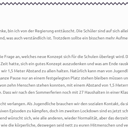
 bin ich von der Regierung enttäuscht. Die Schüler sind auf sich alle
und, was auch verständlich ist. Trotzdem sollte ein bisschen mehr Auf
e Frage an, welches neue Konzept sich für die Schulen überlegt wird. Da
Jahr Zeit hatte, sich ein gutes Konzept auszudenken und was am Ende ra
 wir 1,5 Meter Abstand zu allen halten. Natürlich kann man von Jugendl
ganze Pause nur an einem festgelegten Platz stehen bleiben müssen un
 von zehn Menschen stehen konnten, mit einem Abstand von 1,5 Metern, 
. Dass wir nach den Sommerferien noch mit 27 Haushalten in einer Klas
cht verlangen. Als Jugendliche brauchen wir den sozialen Kontakt, da 
siven Episoden zu kämpfen, doch im zweiten Lockdown sind es jetzt sch
end wünscht sich, wie alle anderen, wieder Normalität, aber das derze
 wie die körperliche, deswegen seid nett zu euren Mitmenschen und ver