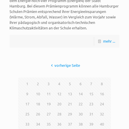
dem Energie-hoch-vier Programm (Energie4) der Stadt
Hamburg. Bei diesem Prämienprogramm können alle Hamburger
Schulen Prämien entsprechend ihrer Energieeinsparungen
(Wärme, Strom, Abfall, Wasser) im Vergleich zum Vorjahr sowie
ihrer pädagogisch und organisatorisch-technischen
Klimaschutzaktivitäten an der Schule erhalten.
mehr ...
vorherige Seite
1
2
3
4
5
6
7
8
9
10
11
12
13
14
15
16
17
18
19
20
21
22
23
24
25
26
27
28
29
30
31
32
33
34
35
36
37
38
39
40