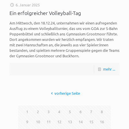
6. Januar 2025
Ein erfolgreicher Volleyball-Tag
Am Mittwoch, den 18.12.24, unternahmen wir einen aufregenden
Ausflug zu einem Volleyballturnier, das uns vom GOA zur S-Bahn
Poppenbüttel und schließlich ans Gymnasium Grootmoor führte.
Dort angekommen wurden wir herzlich empfangen. Wir traten
mit zwei Mannschaften an, die jeweils aus vier Spieler:innen
bestanden, und spielten mehrere Gruppenspiele gegen die Teams
der Gymnasien Grootmoor und Buckhorn.
mehr ...
vorherige Seite
1
2
3
4
5
6
7
8
9
10
11
12
13
14
15
16