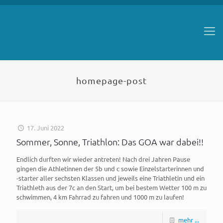
homepage-post
17. Juni 2022
Sommer, Sonne, Triathlon: Das GOA war dabei!!
Endlich durften wir wieder antreten! Nach drei Jahren Pause
gingen die Athletinnen der 5b und c sowie Einzelstarterinnen und
-starter aller sechsten Klassen und jeweils eine Triathletin und ein
Triathleth aus der 7c an den Start, um bei bestem Wetter 100 m zu
schwimmen, 4 km Fahrrad zu fahren und 1000 m zu laufen!
mehr ...