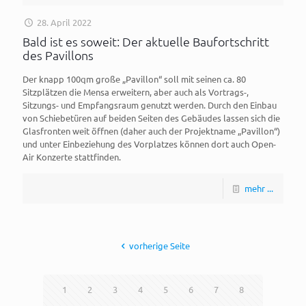
28. April 2022
Bald ist es soweit: Der aktuelle Baufortschritt
des Pavillons
Der knapp 100qm große „Pavillon“ soll mit seinen ca. 80
Sitzplätzen die Mensa erweitern, aber auch als Vortrags-,
Sitzungs- und Empfangsraum genutzt werden. Durch den Einbau
von Schiebetüren auf beiden Seiten des Gebäudes lassen sich die
Glasfronten weit öffnen (daher auch der Projektname „Pavillon“)
und unter Einbeziehung des Vorplatzes können dort auch Open-
Air Konzerte stattfinden.
mehr ...
vorherige Seite
1
2
3
4
5
6
7
8