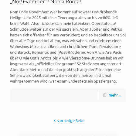
„No(!)-vember“? Non a Roma!
Rom Ende November? Wer kommt auf sowas? Das drohende
Heilige Jahr 2025 mit einer Teuerungsrate von bis zu 80% ließ
keine Wahl. Also richtete sich mein Lateinkurs Oberstufe auf
Schmuddelwetter auf der via sacra ein. Aber Jupiter und Petrus
hatten sich offenbar für uns verbrüdert; und so begleitete uns Sol
über alle Tage und bei allem, was wir sahen und erlebten: einen
Wahnsinns-Mix aus antikem und christlichem Rom, Renaissance
und Barock, Romantik und (Post-)Moderne. Von A wie Ara Pacis
über O wie Ostia Antica bis V wie Vierströme-Brunnen haben wir
insgesamt als „offizielles Programm“ 52 Stationen angesteuert.
Aber dank Metro und da man praktisch an jeder Ecke über eine
Sehenswürdigkeit stolpert, die von den meisten nicht mal
wahrgenommen wird, war es am Ende stets ein Spaziergang.
mehr ...
vorherige Seite