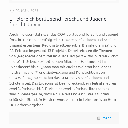
20. März 2026
Erfolgreich bei Jugend forscht und Jugend
forscht Junior
Auch in diesem Jahr war das GOA bei Jugend forscht und Jugend
forscht Junior sehr erfolgreich. Unsere Schülerinnen und Schüler
präsentierten beim Regionalwettbewerb in Bramfeld am 27. und
28. Februar insgesamt 13 Projekte. Dabei reichten die Themen
von „Regenerationsmittel im Ausdauersport – Was hilft wirklich?“
und „Chill Science: Minzöl gegen Migräne – Hautmodell im
Experiment“ bis zu „Kann man mit Zucker Weintrauben länger
haltbar machen?“ und „Entwicklung und Konstruktion von
C.L.4.W.“. Insgesamt nahm das GOA mit 28 Schülerinnen und
Schülern teil. Das Ergebnis ist beeindruckend: ein Teilnahmepreis,
zwei 3. Preise, acht 2. Preise und zwei 1. Preise. Hinzu kamen
zwölf Sonderpreise, dazu ein 3. Preis und ein 1. Preis für den
schönsten Stand. Außerdem wurde auch ein Lehrerpreis an Herrn
Dr. Herber vergeben.
mehr ...