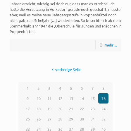
Jahren erreicht, wichtig sei doch nur, dass man es erreiche. Ich
hatte die Versetzung in Volksdorf gerade noch geschafft, musste
aber, weil es meine neue Jahrgangsstufe in Poppenbüttel noch
nicht gab, das Schuljahr […] wiederholen. So besuchte ich ab dem
Sommerhalbjahr 1947 die ,Oberschule für Jungen und Mädchen in
Poppenbüttel'.
mehr ...
vorherige Seite
1
2
3
4
5
6
7
8
9
10
11
12
13
14
15
16
17
18
19
20
21
22
23
24
25
26
27
28
29
30
31
32
33
34
35
36
37
38
39
40