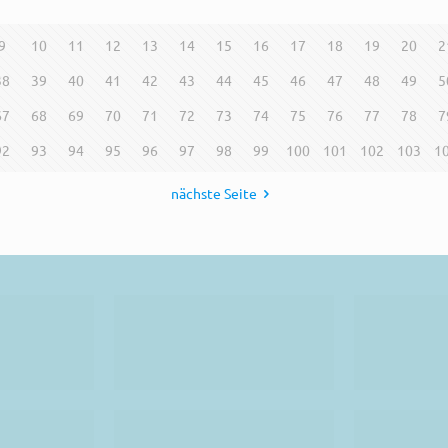
9
10
11
12
13
14
15
16
17
18
19
20
2
38
39
40
41
42
43
44
45
46
47
48
49
5
67
68
69
70
71
72
73
74
75
76
77
78
7
92
93
94
95
96
97
98
99
100
101
102
103
1
nächste Seite