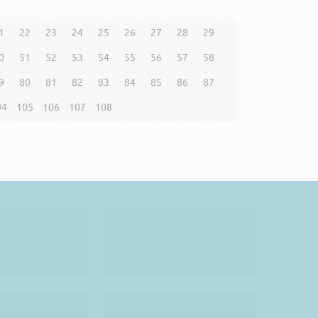
1
22
23
24
25
26
27
28
29
0
51
52
53
54
55
56
57
58
9
80
81
82
83
84
85
86
87
04
105
106
107
108